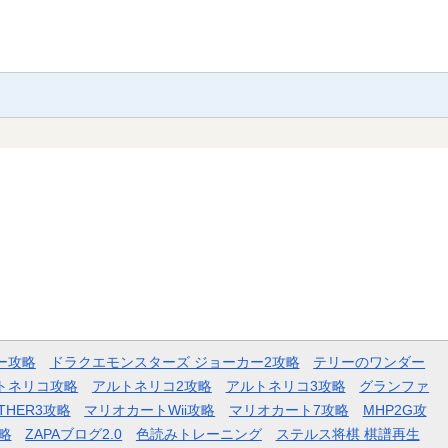
ー攻略
ドラクエモンスターズ ジョーカー2攻略
テリーのワンダー
トネリコ攻略
アルトネリコ2攻略
アルトネリコ3攻略
グランファ
THER3攻略
マリオカートWii攻略
マリオカート7攻略
MHP2G攻
略
ZAPAブログ2.0
色読みトレーニング
ステルス将棋 棋譜再生