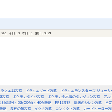
 sec.
今日：3 昨日：1 累計：3099
ドラクエ11攻略
ドラクエソード攻略
ドラクエモンスターズ ジョーカ
AS攻略
ポケモンダイパ攻略
ポケモン不思議のダンジョン攻略
アル
聖剣伝説4・DS(COM)・HOM攻略
FF12攻略
風来のシレン攻略
MO
攻略
魔神の笛攻略
イヅナ攻略
コンタクト攻略
カードヒーロー攻