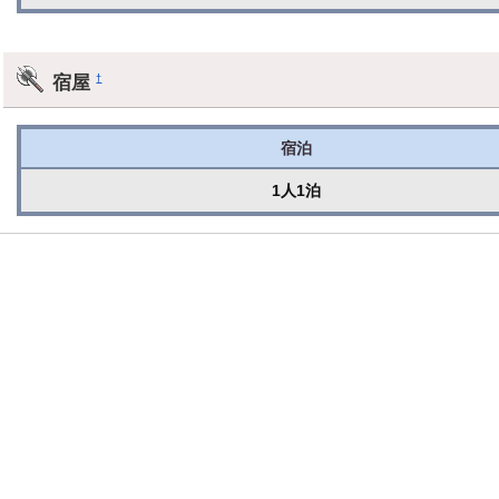
宿屋
†
宿泊
1人1泊