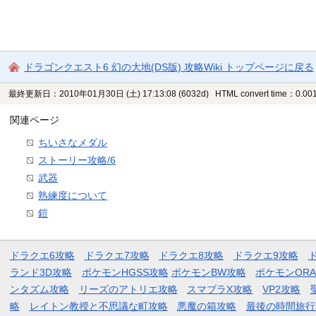
ドラゴンクエスト6 幻の大地(DS版) 攻略Wiki トップページに戻る
最終更新日：2010年01月30日 (土) 17:13:08
(6032d)
HTML convert time：0.001
関連ページ
ちいさなメダル
ストーリー攻略/6
武器
熟練度について
鎧
ドラクエ6攻略
ドラクエ7攻略
ドラクエ8攻略
ドラクエ9攻略
ランド3D攻略
ポケモンHGSS攻略
ポケモンBW攻略
ポケモンOR
ンタズム攻略
リーズのアトリエ攻略
スマブラX攻略
VP2攻略
略
レイトン教授と不思議な町攻略
悪魔の箱攻略
最後の時間旅行