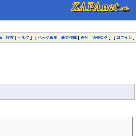
新
|
検索
|
ヘルプ
] [
ページ編集
|
新規作成
|
差分
|
過去ログ
] [
ログイン
]