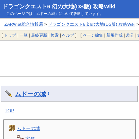
ドラゴンクエスト6 幻の大地(DS版) 攻略Wiki
このページでは「ムドーの城」について攻略しています。
ZAPAnet総合情報局
>
ドラゴンクエスト6 幻の大地(DS版) 攻略Wiki
[
トップ
|
一覧
|
最終更新
|
検索
|
ヘルプ
] [
ページ編集
|
新規作成
|
差分
|
ムドーの城
†
TOP
ムドーの城
宝箱