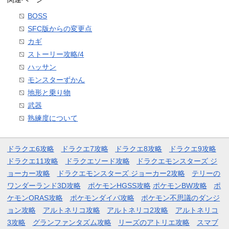
BOSS
SFC版からの変更点
カギ
ストーリー攻略/4
ハッサン
モンスターずかん
地形と乗り物
武器
熟練度について
ドラクエ6攻略
ドラクエ7攻略
ドラクエ8攻略
ドラクエ9攻略
ドラクエ11攻略
ドラクエソード攻略
ドラクエモンスターズ ジ
ョーカー攻略
ドラクエモンスターズ ジョーカー2攻略
テリーの
ワンダーランド3D攻略
ポケモンHGSS攻略
ポケモンBW攻略
ポ
ケモンORAS攻略
ポケモンダイパ攻略
ポケモン不思議のダンジ
ョン攻略
アルトネリコ攻略
アルトネリコ2攻略
アルトネリコ
3攻略
グランファンタズム攻略
リーズのアトリエ攻略
スマブ