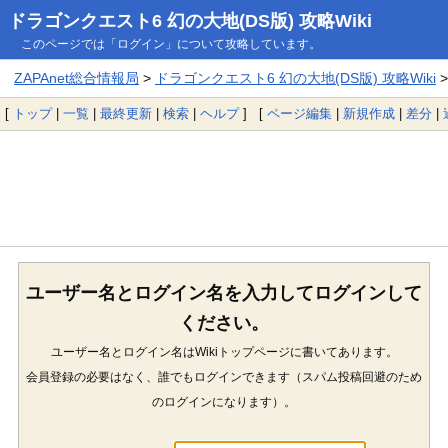
ドラゴンクエスト6 幻の大地(DS版) 攻略Wiki
このページでは「ログイン」について攻略しています。
ZAPAnet総合情報局
>
ドラゴンクエスト6 幻の大地(DS版) 攻略Wiki
>
[
トップ
|
一覧
|
最終更新
|
検索
|
ヘルプ
] [
ページ編集
|
新規作成
|
差分
|
ユーザー名とログイン名を入力してログインして
ください。
ユーザー名とログイン名はWikiトップページに書いてあります。
会員登録の必要はなく、誰でもログインできます（スパム投稿回避のため
のログインになります）。