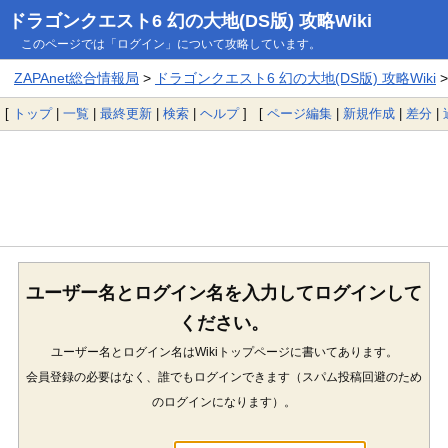
ドラゴンクエスト6 幻の大地(DS版) 攻略Wiki
このページでは「ログイン」について攻略しています。
ZAPAnet総合情報局
>
ドラゴンクエスト6 幻の大地(DS版) 攻略Wiki
>
[
トップ
|
一覧
|
最終更新
|
検索
|
ヘルプ
] [
ページ編集
|
新規作成
|
差分
|
ユーザー名とログイン名を入力してログインして
ください。
ユーザー名とログイン名はWikiトップページに書いてあります。
会員登録の必要はなく、誰でもログインできます（スパム投稿回避のため
のログインになります）。