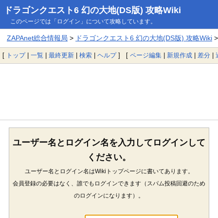
ドラゴンクエスト6 幻の大地(DS版) 攻略Wiki
このページでは「ログイン」について攻略しています。
ZAPAnet総合情報局
>
ドラゴンクエスト6 幻の大地(DS版) 攻略Wiki
>
[
トップ
|
一覧
|
最終更新
|
検索
|
ヘルプ
] [
ページ編集
|
新規作成
|
差分
|
ユーザー名とログイン名を入力してログインして
ください。
ユーザー名とログイン名はWikiトップページに書いてあります。
会員登録の必要はなく、誰でもログインできます（スパム投稿回避のため
のログインになります）。