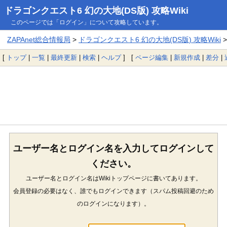
ドラゴンクエスト6 幻の大地(DS版) 攻略Wiki
このページでは「ログイン」について攻略しています。
ZAPAnet総合情報局
>
ドラゴンクエスト6 幻の大地(DS版) 攻略Wiki
>
[
トップ
|
一覧
|
最終更新
|
検索
|
ヘルプ
] [
ページ編集
|
新規作成
|
差分
|
ユーザー名とログイン名を入力してログインして
ください。
ユーザー名とログイン名はWikiトップページに書いてあります。
会員登録の必要はなく、誰でもログインできます（スパム投稿回避のため
のログインになります）。