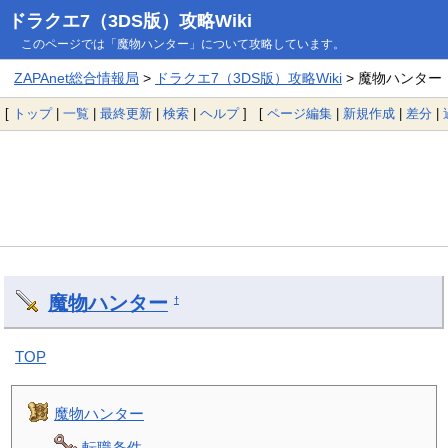
ドラクエ7（3DS版）攻略Wiki
このページでは「魔物ハンター」について攻略しています。
ZAPAnet総合情報局
>
ドラクエ7（3DS版）攻略Wiki
> 魔物ハンター
[
トップ
|
一覧
|
最終更新
|
検索
|
ヘルプ
] [
ページ編集
|
新規作成
|
差分
|
魔物ハンター
†
TOP
魔物ハンター
転職条件