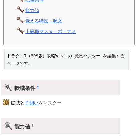
能力値
覚える特技・呪文
上級職マスターボーナス
ドラクエ7（3DS版）攻略Wiki の 魔物ハンター を編集する
ページです。
転職条件
†
盗賊と
羊飼い
をマスター
能力値
†