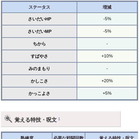
ステータス
増減
-5%
さいだいHP
-5%
さいだいMP
-
ちから
+10%
すばやさ
-
みのまもり
+20%
かしこさ
+5%
かっこよさ
覚える特技・呪文
†
熟練度
必要な戦闘回数
覚える特技・呪文