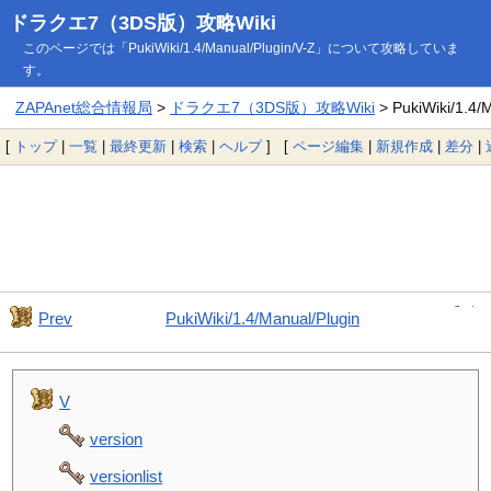
ドラクエ7（3DS版）攻略Wiki
このページでは「PukiWiki/1.4/Manual/Plugin/V-Z」について攻略していま
す。
ZAPAnet総合情報局
>
ドラクエ7（3DS版）攻略Wiki
> PukiWiki/1.4/
[
トップ
|
一覧
|
最終更新
|
検索
|
ヘルプ
] [
ページ編集
|
新規作成
|
差分
|
Prev
PukiWiki/1.4/Manual/Plugin
V
version
versionlist