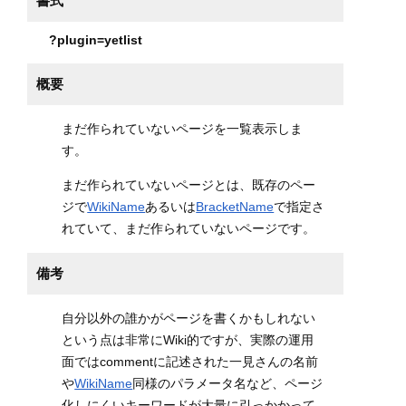
書式
?plugin=yetlist
概要
まだ作られていないページを一覧表示しま
す。
まだ作られていないページとは、既存のペー
ジで
WikiName
あるいは
BracketName
で指定さ
れていて、まだ作られていないページです。
備考
自分以外の誰かがページを書くかもしれない
という点は非常にWiki的ですが、実際の運用
面ではcommentに記述された一見さんの名前
や
WikiName
同様のパラメータ名など、ページ
化しにくいキーワードが大量に引っかかって