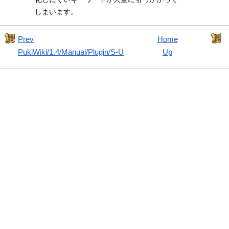
しまいます。
Prev
Home
PukiWiki/1.4/Manual/Plugin/S-U
Up