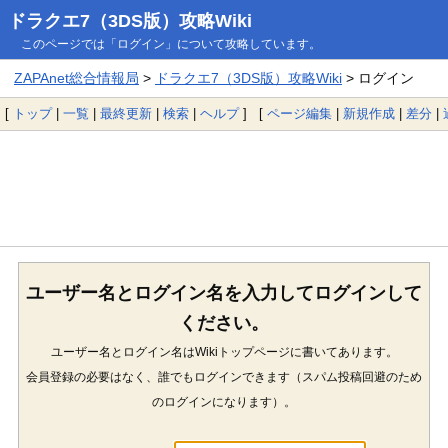
ドラクエ7（3DS版）攻略Wiki
このページでは「ログイン」について攻略しています。
ZAPAnet総合情報局
>
ドラクエ7（3DS版）攻略Wiki
> ログイン
[
トップ
|
一覧
|
最終更新
|
検索
|
ヘルプ
] [
ページ編集
|
新規作成
|
差分
|
ユーザー名とログイン名を入力してログインして
ください。
ユーザー名とログイン名はWikiトップページに書いてあります。
会員登録の必要はなく、誰でもログインできます（スパム投稿回避のため
のログインになります）。