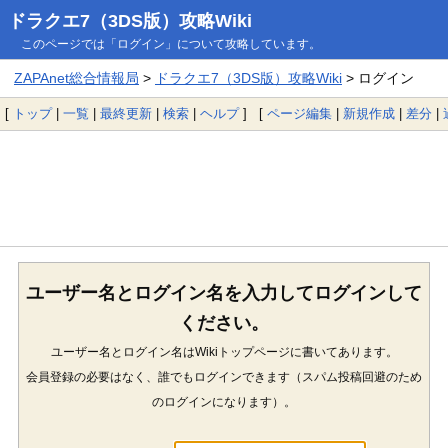
ドラクエ7（3DS版）攻略Wiki
このページでは「ログイン」について攻略しています。
ZAPAnet総合情報局
>
ドラクエ7（3DS版）攻略Wiki
> ログイン
[
トップ
|
一覧
|
最終更新
|
検索
|
ヘルプ
] [
ページ編集
|
新規作成
|
差分
|
ユーザー名とログイン名を入力してログインして
ください。
ユーザー名とログイン名はWikiトップページに書いてあります。
会員登録の必要はなく、誰でもログインできます（スパム投稿回避のため
のログインになります）。