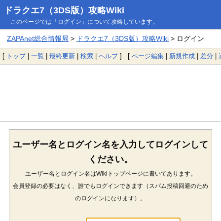
ドラクエ7（3DS版）攻略Wiki
このページでは「ログイン」について攻略しています。
ZAPAnet総合情報局
>
ドラクエ7（3DS版）攻略Wiki
> ログイン
[
トップ
|
一覧
|
最終更新
|
検索
|
ヘルプ
] [
ページ編集
|
新規作成
|
差分
|
ユーザー名とログイン名を入力してログインして
ください。
ユーザー名とログイン名はWikiトップページに書いてあります。
会員登録の必要はなく、誰でもログインできます（スパム投稿回避のため
のログインになります）。