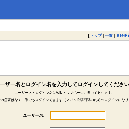
[
トップ
|
一覧
|
最終更
ーザー名とログイン名を入力してログインしてくださ
ユーザー名とログイン名はWikiトップページに書いてあります。
録の必要はなく、誰でもログインできます（スパム投稿回避のためのログインになり
ユーザー名: