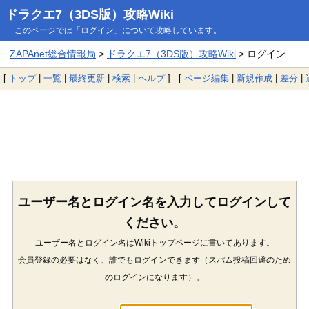
ドラクエ7（3DS版）攻略Wiki
このページでは「ログイン」について攻略しています。
ZAPAnet総合情報局
>
ドラクエ7（3DS版）攻略Wiki
> ログイン
[
トップ
|
一覧
|
最終更新
|
検索
|
ヘルプ
] [
ページ編集
|
新規作成
|
差分
|
ユーザー名とログイン名を入力してログインして
ください。
ユーザー名とログイン名はWikiトップページに書いてあります。
会員登録の必要はなく、誰でもログインできます（スパム投稿回避のため
のログインになります）。