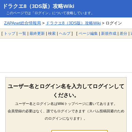
ドラクエ8（3DS版）攻略Wiki
このページでは「ログイン」について攻略しています。
ZAPAnet総合情報局
>
ドラクエ8（3DS版）攻略Wiki
> ログイン
[
トップ
|
一覧
|
最終更新
|
検索
|
ヘルプ
] [
ページ編集
|
新規作成
|
差分
|
ユーザー名とログイン名を入力してログインして
ください。
ユーザー名とログイン名はWikiトップページに書いてあります。
会員登録の必要はなく、誰でもログインできます（スパム投稿回避のため
のログインになります）。