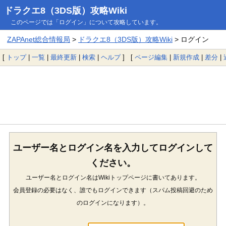
ドラクエ8（3DS版）攻略Wiki
このページでは「ログイン」について攻略しています。
ZAPAnet総合情報局
>
ドラクエ8（3DS版）攻略Wiki
> ログイン
[
トップ
|
一覧
|
最終更新
|
検索
|
ヘルプ
] [
ページ編集
|
新規作成
|
差分
|
ユーザー名とログイン名を入力してログインして
ください。
ユーザー名とログイン名はWikiトップページに書いてあります。
会員登録の必要はなく、誰でもログインできます（スパム投稿回避のため
のログインになります）。