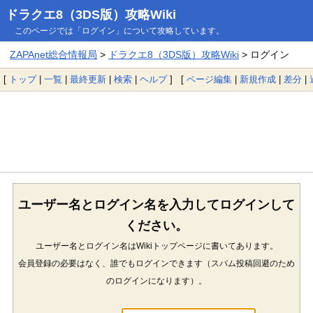
ドラクエ8（3DS版）攻略Wiki
このページでは「ログイン」について攻略しています。
ZAPAnet総合情報局
>
ドラクエ8（3DS版）攻略Wiki
> ログイン
[
トップ
|
一覧
|
最終更新
|
検索
|
ヘルプ
] [
ページ編集
|
新規作成
|
差分
|
ユーザー名とログイン名を入力してログインして
ください。
ユーザー名とログイン名はWikiトップページに書いてあります。
会員登録の必要はなく、誰でもログインできます（スパム投稿回避のため
のログインになります）。