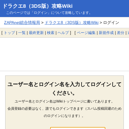
ドラクエ8（3DS版）攻略Wiki
このページでは「ログイン」について攻略しています。
ZAPAnet総合情報局
>
ドラクエ8（3DS版）攻略Wiki
> ログイン
[
トップ
|
一覧
|
最終更新
|
検索
|
ヘルプ
] [
ページ編集
|
新規作成
|
差分
|
ユーザー名とログイン名を入力してログインして
ください。
ユーザー名とログイン名はWikiトップページに書いてあります。
会員登録の必要はなく、誰でもログインできます（スパム投稿回避のため
のログインになります）。