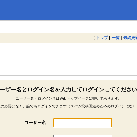
[
トップ
|
一覧
|
最終更
ーザー名とログイン名を入力してログインしてくださ
ユーザー名とログイン名はWikiトップページに書いてあります。
録の必要はなく、誰でもログインできます（スパム投稿回避のためのログインになり
ユーザー名: