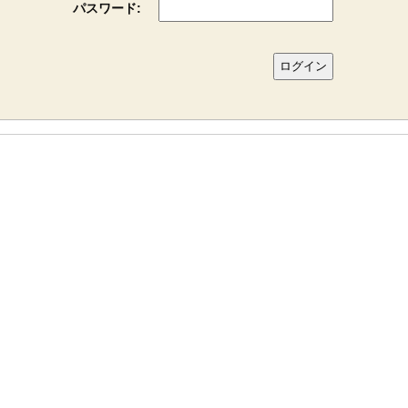
パスワード: