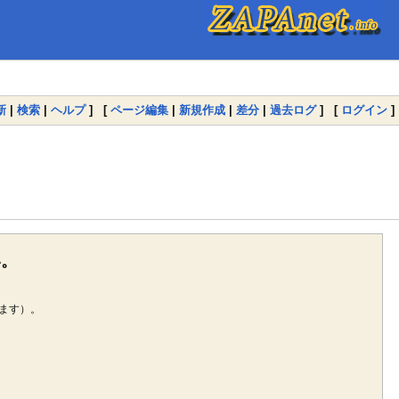
新
|
検索
|
ヘルプ
] [
ページ編集
|
新規作成
|
差分
|
過去ログ
] [
ログイン
]
い。
ます）。