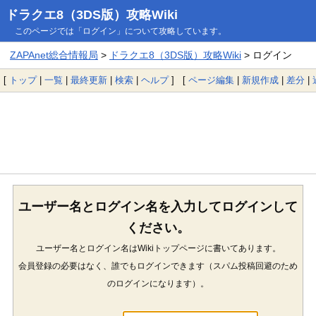
ドラクエ8（3DS版）攻略Wiki
このページでは「ログイン」について攻略しています。
ZAPAnet総合情報局
>
ドラクエ8（3DS版）攻略Wiki
> ログイン
[
トップ
|
一覧
|
最終更新
|
検索
|
ヘルプ
] [
ページ編集
|
新規作成
|
差分
|
ユーザー名とログイン名を入力してログインして
ください。
ユーザー名とログイン名はWikiトップページに書いてあります。
会員登録の必要はなく、誰でもログインできます（スパム投稿回避のため
のログインになります）。