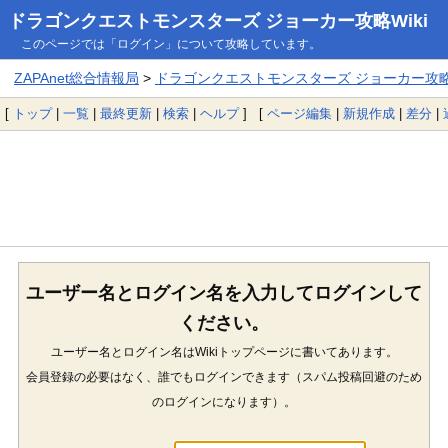
ドラゴンクエストモンスターズ ジョーカー攻略Wiki
このページでは「ログイン」について攻略しています。
ZAPAnet総合情報局
>
ドラゴンクエストモンスターズ ジョーカー攻略W
[
トップ
|
一覧
|
最終更新
|
検索
|
ヘルプ
] [
ページ編集
|
新規作成
|
差分
|
ユーザー名とログイン名を入力してログインして
ください。
ユーザー名とログイン名はWikiトップページに書いてあります。
会員登録の必要はなく、誰でもログインできます（スパム投稿回避のため
のログインになります）。