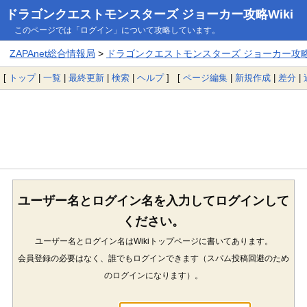
ドラゴンクエストモンスターズ ジョーカー攻略Wiki
このページでは「ログイン」について攻略しています。
ZAPAnet総合情報局
>
ドラゴンクエストモンスターズ ジョーカー攻略W
[
トップ
|
一覧
|
最終更新
|
検索
|
ヘルプ
] [
ページ編集
|
新規作成
|
差分
|
ユーザー名とログイン名を入力してログインして
ください。
ユーザー名とログイン名はWikiトップページに書いてあります。
会員登録の必要はなく、誰でもログインできます（スパム投稿回避のため
のログインになります）。