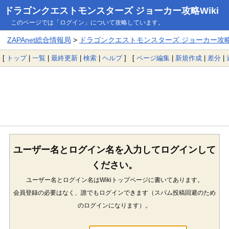
ドラゴンクエストモンスターズ ジョーカー攻略Wiki
このページでは「ログイン」について攻略しています。
ZAPAnet総合情報局
>
ドラゴンクエストモンスターズ ジョーカー攻略W
[
トップ
|
一覧
|
最終更新
|
検索
|
ヘルプ
] [
ページ編集
|
新規作成
|
差分
|
ユーザー名とログイン名を入力してログインして
ください。
ユーザー名とログイン名はWikiトップページに書いてあります。
会員登録の必要はなく、誰でもログインできます（スパム投稿回避のため
のログインになります）。