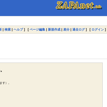
新
|
検索
|
ヘルプ
] [
ページ編集
|
新規作成
|
差分
|
過去ログ
] [
ログイン
]
い。
ます）。