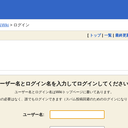
iki
> ログイン
[
トップ
|
一覧
|
最終更
ーザー名とログイン名を入力してログインしてくださ
ユーザー名とログイン名はWikiトップページに書いてあります。
録の必要はなく、誰でもログインできます（スパム投稿回避のためのログインになり
ユーザー名: