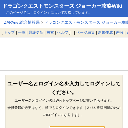
ドラゴンクエストモンスターズ ジョーカー攻略Wiki
このページでは「ログイン」について攻略しています。
ZAPAnet総合情報局
>
ドラゴンクエストモンスターズ ジョーカー攻略W
[
トップ
|
一覧
|
最終更新
|
検索
|
ヘルプ
] [
ページ編集
|
新規作成
|
差分
|
ユーザー名とログイン名を入力してログインして
ください。
ユーザー名とログイン名はWikiトップページに書いてあります。
会員登録の必要はなく、誰でもログインできます（スパム投稿回避のため
のログインになります）。