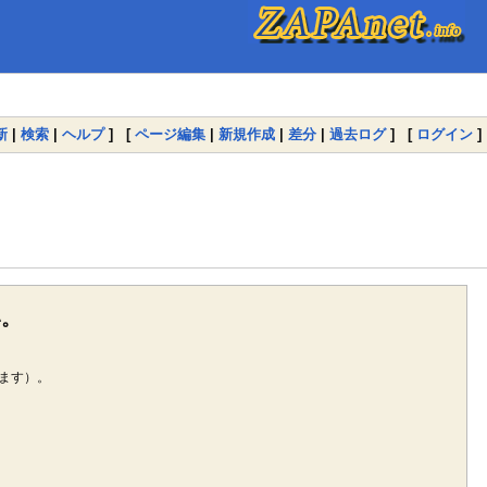
新
|
検索
|
ヘルプ
] [
ページ編集
|
新規作成
|
差分
|
過去ログ
] [
ログイン
]
い。
ます）。