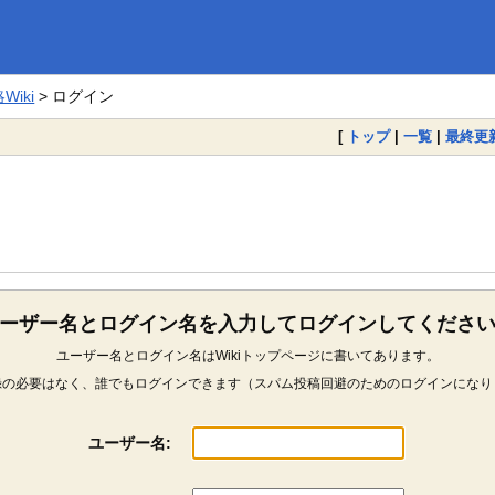
iki
> ログイン
[
トップ
|
一覧
|
最終更
ーザー名とログイン名を入力してログインしてくださ
ユーザー名とログイン名はWikiトップページに書いてあります。
録の必要はなく、誰でもログインできます（スパム投稿回避のためのログインになり
ユーザー名: