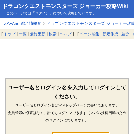
ドラゴンクエストモンスターズ ジョーカー攻略Wiki
このページでは「ログイン」について攻略しています。
ZAPAnet総合情報局
>
ドラゴンクエストモンスターズ ジョーカー攻略W
[
トップ
|
一覧
|
最終更新
|
検索
|
ヘルプ
] [
ページ編集
|
新規作成
|
差分
|
ユーザー名とログイン名を入力してログインして
ください。
ユーザー名とログイン名はWikiトップページに書いてあります。
会員登録の必要はなく、誰でもログインできます（スパム投稿回避のため
のログインになります）。