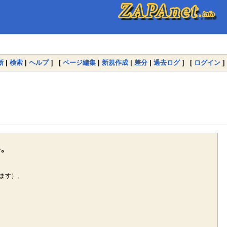
新
|
検索
|
ヘルプ
] [
ページ編集
|
新規作成
|
差分
|
過去ログ
] [
ログイン
]
い。
ます）。