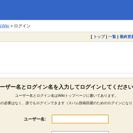
iki
> ログイン
[
トップ
|
一覧
|
最終更
ーザー名とログイン名を入力してログインしてくださ
ユーザー名とログイン名はWikiトップページに書いてあります。
録の必要はなく、誰でもログインできます（スパム投稿回避のためのログインになり
ユーザー名: