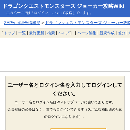
ドラゴンクエストモンスターズ ジョーカー攻略Wiki
このページでは「ログイン」について攻略しています。
ZAPAnet総合情報局
>
ドラゴンクエストモンスターズ ジョーカー攻略W
[
トップ
|
一覧
|
最終更新
|
検索
|
ヘルプ
] [
ページ編集
|
新規作成
|
差分
|
ユーザー名とログイン名を入力してログインして
ください。
ユーザー名とログイン名はWikiトップページに書いてあります。
会員登録の必要はなく、誰でもログインできます（スパム投稿回避のため
のログインになります）。