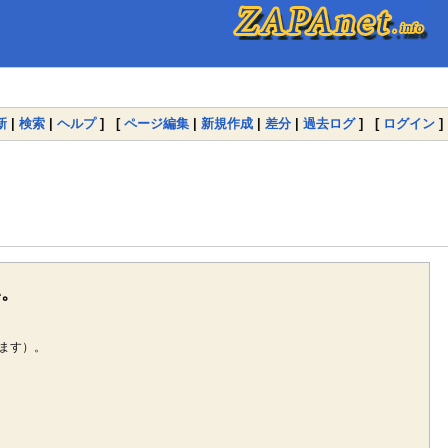
新
|
検索
|
ヘルプ
] [
ページ編集
|
新規作成
|
差分
|
過去ログ
] [
ログイン
]
い。
ます）。