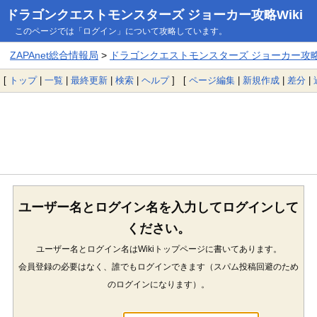
ドラゴンクエストモンスターズ ジョーカー攻略Wiki
このページでは「ログイン」について攻略しています。
ZAPAnet総合情報局
>
ドラゴンクエストモンスターズ ジョーカー攻略W
[
トップ
|
一覧
|
最終更新
|
検索
|
ヘルプ
] [
ページ編集
|
新規作成
|
差分
|
ユーザー名とログイン名を入力してログインして
ください。
ユーザー名とログイン名はWikiトップページに書いてあります。
会員登録の必要はなく、誰でもログインできます（スパム投稿回避のため
のログインになります）。