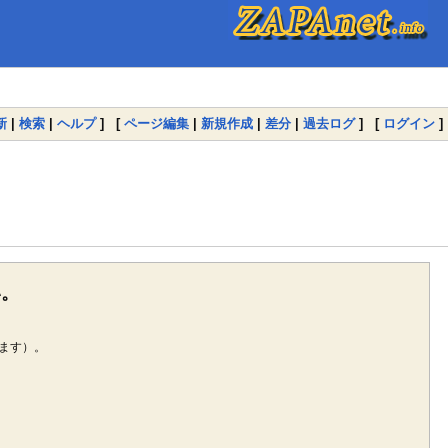
新
|
検索
|
ヘルプ
] [
ページ編集
|
新規作成
|
差分
|
過去ログ
] [
ログイン
]
い。
ます）。