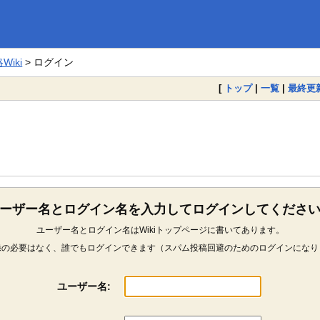
iki
> ログイン
[
トップ
|
一覧
|
最終更
ーザー名とログイン名を入力してログインしてくださ
ユーザー名とログイン名はWikiトップページに書いてあります。
録の必要はなく、誰でもログインできます（スパム投稿回避のためのログインになり
ユーザー名: