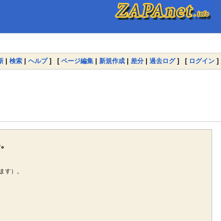
新
|
検索
|
ヘルプ
] [
ページ編集
|
新規作成
|
差分
|
過去ログ
] [
ログイン
]
い。
ます）。