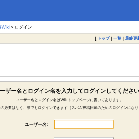
iki
> ログイン
[
トップ
|
一覧
|
最終更
ーザー名とログイン名を入力してログインしてくださ
ユーザー名とログイン名はWikiトップページに書いてあります。
録の必要はなく、誰でもログインできます（スパム投稿回避のためのログインになり
ユーザー名: