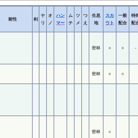
ヤ
オ
ハン
ム
ツ
つ
生息
スカ
一般
特
耐性
剣
リ
ノ
マー
チ
メ
え
地
ウト
配合
配
密林
○
○
-
密林
○
○
密林
○