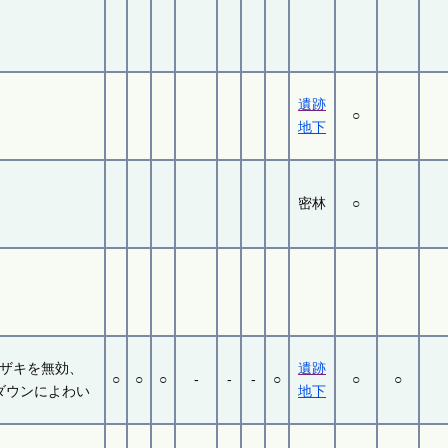
遺跡
○
地下
密林
○
ザキを無効、
遺跡
○
○
○
-
-
-
○
○
○
ダウンによわい
地下