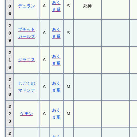
あく
デュラン
A
S
死神
0
ま系
6
2
プチット
あく
A
S
0
ガールズ
ま系
9
2
あく
グラコス
A
1
ま系
6
2
じごくの
あく
A
M
1
マドンナ
ま系
8
2
あく
ゲモン
A
M
2
ま系
3
2