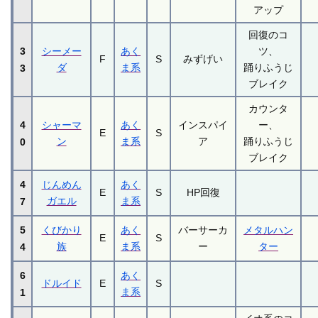
アップ
回復のコ
3
シーメー
あく
ツ、
F
S
みずげい
ダ
ま系
踊りふうじ
3
ブレイク
カウンタ
4
シャーマ
あく
インスパイ
ー、
E
S
ン
ま系
ア
踊りふうじ
0
ブレイク
4
じんめん
あく
E
S
HP回復
ガエル
ま系
7
5
くびかり
あく
バーサーカ
メタルハン
E
S
族
ま系
ー
ター
4
6
あく
ドルイド
E
S
ま系
1