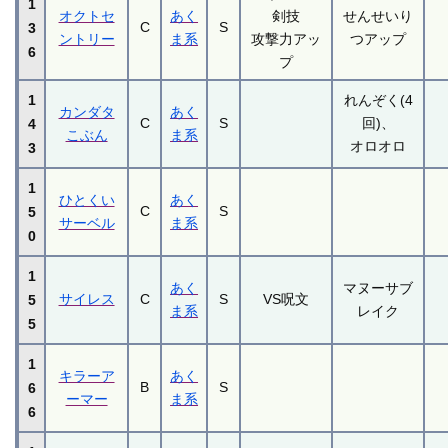
1
オクトセ
あく
剣技
せんせいり
C
S
3
ントリー
ま系
攻撃力アッ
つアップ
6
プ
1
れんぞく(4
カンダタ
あく
C
S
回)、
4
こぶん
ま系
オロオロ
3
1
ひとくい
あく
C
S
5
サーベル
ま系
0
1
あく
マヌーサブ
サイレス
C
S
VS呪文
5
ま系
レイク
5
1
キラーア
あく
B
S
6
ーマー
ま系
6