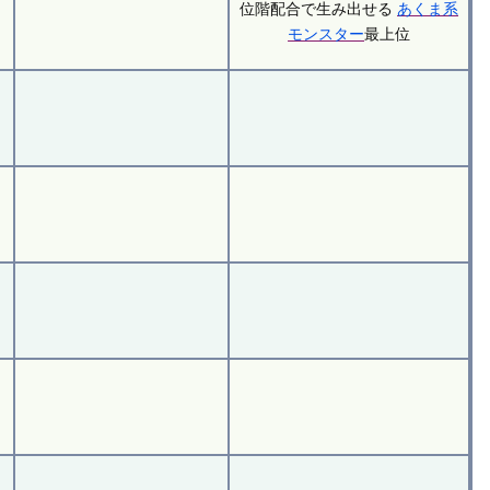
位階配合で生み出せる
あくま系
モンスター
最上位