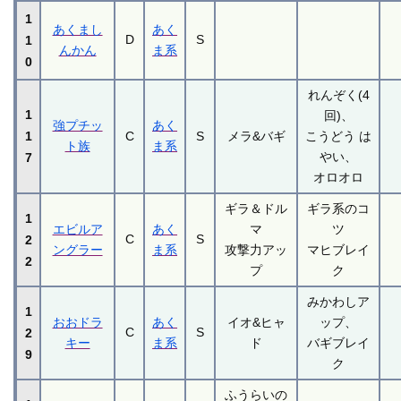
1
あくまし
あく
D
S
1
んかん
ま系
0
れんぞく(4
1
回)、
強プチッ
あく
1
C
S
メラ&バギ
こうどう は
ト族
ま系
やい、
7
オロオロ
ギラ＆ドル
ギラ系のコ
1
エビルア
あく
マ
ツ
C
S
2
ングラー
ま系
攻撃力アッ
マヒブレイ
2
プ
ク
みかわしア
1
おおドラ
あく
イオ&ヒャ
ップ、
C
S
2
キー
ま系
ド
バギブレイ
9
ク
ふうらいの