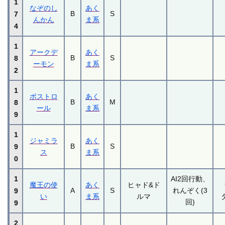
1
なぞのし
あく
B
S
7
んかん
ま系
4
1
アークデ
あく
B
S
8
ーモン
ま系
2
1
ボストロ
あく
B
M
8
ール
ま系
9
1
ジャミラ
あく
B
S
9
ス
ま系
0
1
AI2回行動、
魔王の使
あく
ヒャド&ド
A
S
れんぞく(3
9
い
ま系
ルマ
回)
9
2