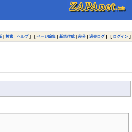
新
|
検索
|
ヘルプ
] [
ページ編集
|
新規作成
|
差分
|
過去ログ
] [
ログイン
]