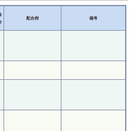
殊
配合例
備考
合