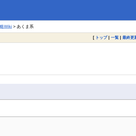
Wiki
> あくま系
[
トップ
|
一覧
|
最終更