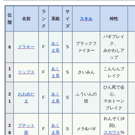
ラ
サ
位
名前
ン
系統
イ
スキル
特性
階
ク
ズ
バギブレイ
あく
ブラックフ
ク、
ドラキー
F
S
6
ま系
ァイター
みかわしア
ップ
1
あく
こんらんブ
リップス
F
S
さいみん
ま系
レイク
3
ひん死で会
2
おおめだ
あく
ふういんの
心、
F
S
ま
ま系
技
マホトーン
1
ブレイク
れんぞく(4
2
プチット
あく
回)、
F
S
メラ&バギ
族
ま系
スカウト
%
8