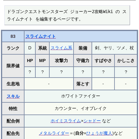
ドラゴンクエストモンスターズ ジョーカー2攻略Wiki の ス
ライムナイト を編集するページです。
83
スライムナイト
D
スライム系
剣、ヤリ、ツメ、杖
ランク
系統
装備
HP
MP
攻撃力
守備力
すばやさ
かしこさ
限界値
?
?
?
?
?
?
-
-
-
生息地
落とす
ホワイトファイター
スキル
カウンター、イオブレイク
特性
ホイミスライム
×
シャドー
など
配合例
メタルライダー
＝(
自分
×
ひょうが魔人
)など
配合先