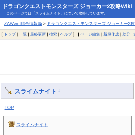
ドラゴンクエストモンスターズ ジョーカー2攻略Wiki
このページでは「スライムナイト」について攻略しています。
ZAPAnet総合情報局
>
ドラゴンクエストモンスターズ ジョーカー2攻略
[
トップ
|
一覧
|
最終更新
|
検索
|
ヘルプ
] [
ページ編集
|
新規作成
|
差分
|
スライムナイト
†
TOP
スライムナイト