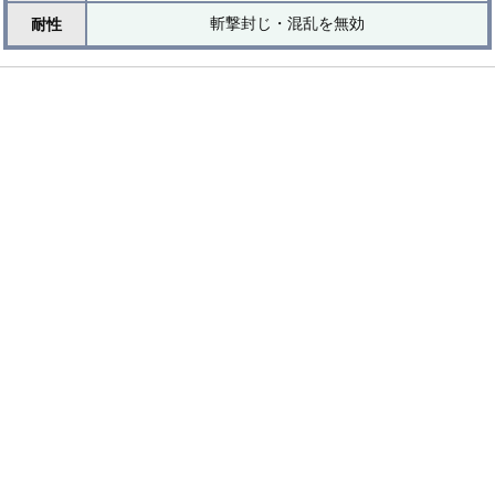
斬撃封じ・混乱を無効
耐性