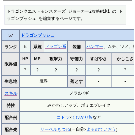
ドラゴンクエストモンスターズ ジョーカー2攻略Wiki の ド
ラゴンブッシュ を編集するページです。
57
ドラゴンブッシュ
E
ドラゴン系
ハンマー
、ムチ、ツメ、
ランク
系統
装備
HP
MP
攻撃力
守備力
すばやさ
かしこさ
限界値
?
?
?
?
?
?
魔界
-
-
生息地
落とす
メラ&バギ
スキル
みかわしアップ、ボミエブレイク
特性
コドラ
×
くびかり族
など
配合例
サーベルきつね
(＝
自分
×
よるのていおう
)
配合先