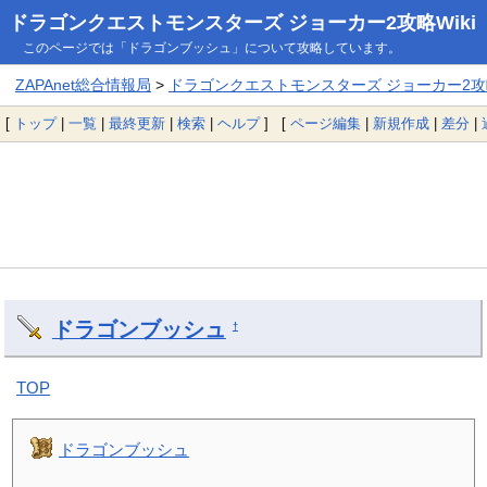
ドラゴンクエストモンスターズ ジョーカー2攻略Wiki
このページでは「ドラゴンブッシュ」について攻略しています。
ZAPAnet総合情報局
>
ドラゴンクエストモンスターズ ジョーカー2攻略
[
トップ
|
一覧
|
最終更新
|
検索
|
ヘルプ
] [
ページ編集
|
新規作成
|
差分
|
ドラゴンブッシュ
†
TOP
ドラゴンブッシュ