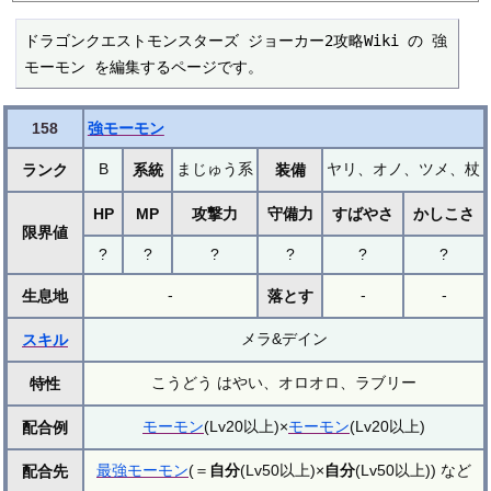
ドラゴンクエストモンスターズ ジョーカー2攻略Wiki の 強
モーモン を編集するページです。
158
強モーモン
B
まじゅう系
ヤリ、オノ、ツメ、杖
ランク
系統
装備
HP
MP
攻撃力
守備力
すばやさ
かしこさ
限界値
?
?
?
?
?
?
-
-
-
生息地
落とす
メラ&デイン
スキル
こうどう はやい、オロオロ、ラブリー
特性
モーモン
(Lv20以上)×
モーモン
(Lv20以上)
配合例
最強モーモン
(＝
自分
(Lv50以上)×
自分
(Lv50以上)) など
配合先