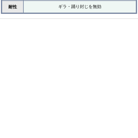
ギラ・踊り封じを無効
耐性