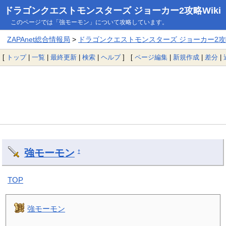
ドラゴンクエストモンスターズ ジョーカー2攻略Wiki
このページでは「強モーモン」について攻略しています。
ZAPAnet総合情報局
>
ドラゴンクエストモンスターズ ジョーカー2攻略
[
トップ
|
一覧
|
最終更新
|
検索
|
ヘルプ
] [
ページ編集
|
新規作成
|
差分
|
強モーモン
†
TOP
強モーモン