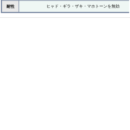
ヒャド・ギラ・ザキ・マホトーンを無効
耐性