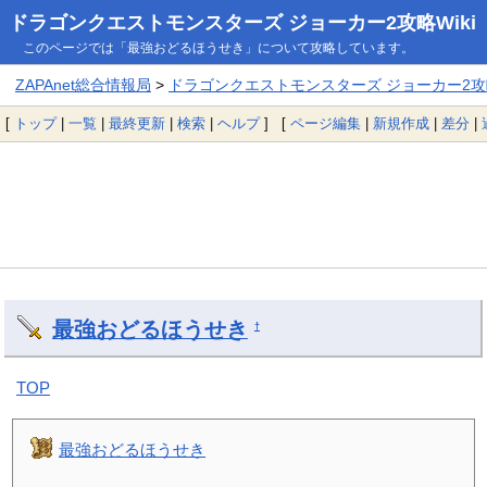
ドラゴンクエストモンスターズ ジョーカー2攻略Wiki
このページでは「最強おどるほうせき」について攻略しています。
ZAPAnet総合情報局
>
ドラゴンクエストモンスターズ ジョーカー2攻略
[
トップ
|
一覧
|
最終更新
|
検索
|
ヘルプ
] [
ページ編集
|
新規作成
|
差分
|
最強おどるほうせき
†
TOP
最強おどるほうせき