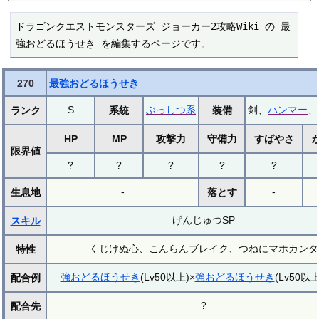
ドラゴンクエストモンスターズ ジョーカー2攻略Wiki の 最
強おどるほうせき を編集するページです。
270
最強おどるほうせき
S
ぶっしつ系
剣、
ハンマー
、
ランク
系統
装備
HP
MP
攻撃力
守備力
すばやさ
限界値
?
?
?
?
?
-
-
生息地
落とす
げんじゅつSP
スキル
くじけぬ心、こんらんブレイク、つねにマホカンタ
特性
強おどるほうせき
(Lv50以上)×
強おどるほうせき
(Lv50以
配合例
?
配合先