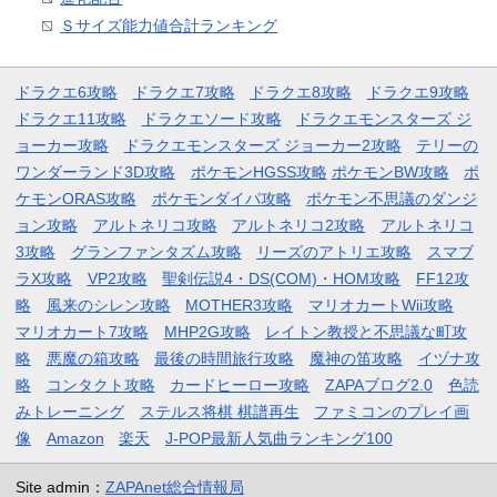
Ｓサイズ能力値合計ランキング
ドラクエ6攻略
ドラクエ7攻略
ドラクエ8攻略
ドラクエ9攻略
ドラクエ11攻略
ドラクエソード攻略
ドラクエモンスターズ ジ
ョーカー攻略
ドラクエモンスターズ ジョーカー2攻略
テリーの
ワンダーランド3D攻略
ポケモンHGSS攻略
ポケモンBW攻略
ポ
ケモンORAS攻略
ポケモンダイパ攻略
ポケモン不思議のダンジ
ョン攻略
アルトネリコ攻略
アルトネリコ2攻略
アルトネリコ
3攻略
グランファンタズム攻略
リーズのアトリエ攻略
スマブ
ラX攻略
VP2攻略
聖剣伝説4・DS(COM)・HOM攻略
FF12攻
略
風来のシレン攻略
MOTHER3攻略
マリオカートWii攻略
マリオカート7攻略
MHP2G攻略
レイトン教授と不思議な町攻
略
悪魔の箱攻略
最後の時間旅行攻略
魔神の笛攻略
イヅナ攻
略
コンタクト攻略
カードヒーロー攻略
ZAPAブログ2.0
色読
みトレーニング
ステルス将棋 棋譜再生
ファミコンのプレイ画
像
Amazon
楽天
J-POP最新人気曲ランキング100
Site admin：
ZAPAnet総合情報局