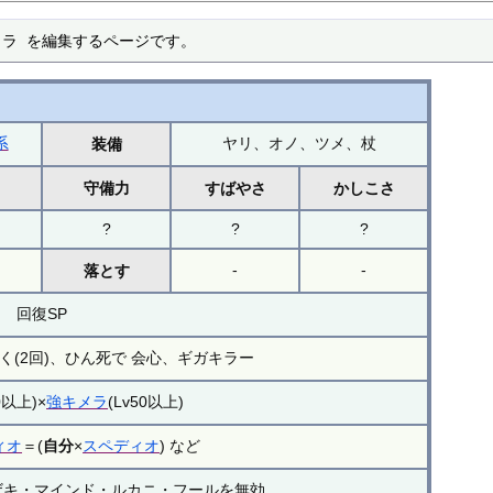
メラ を編集するページです。
系
ヤリ、オノ、ツメ、杖
装備
力
守備力
すばやさ
かしこさ
?
?
?
-
-
落とす
回復SP
(2回)、ひん死で 会心、ギガキラー
0以上)×
強キメラ
(Lv50以上)
ィオ
＝(
自分
×
スペディオ
) など
ザキ・マインド・ルカニ・フールを無効