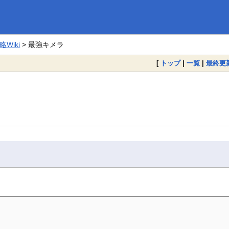
Wiki
> 最強キメラ
[
トップ
|
一覧
|
最終更