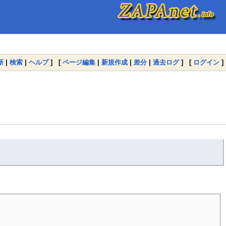
新
|
検索
|
ヘルプ
] [
ページ編集
|
新規作成
|
差分
|
過去ログ
] [
ログイン
]