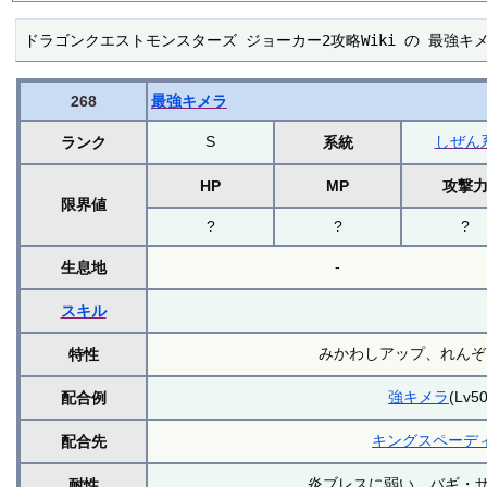
ドラゴンクエストモンスターズ ジョーカー2攻略Wiki の 最強キ
268
最強キメラ
S
しぜん
ランク
系統
HP
MP
攻撃
限界値
?
?
?
-
生息地
スキル
みかわしアップ、れんぞく
特性
強キメラ
(Lv5
配合例
キングスペーデ
配合先
炎ブレスに弱い、バギ・
耐性