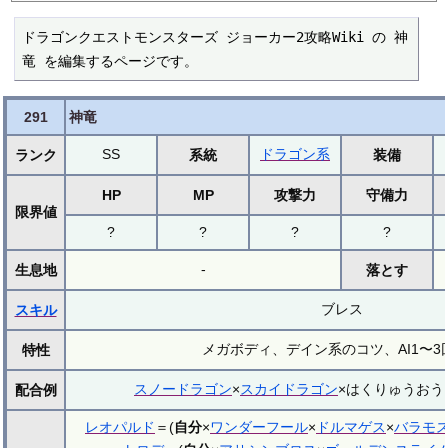
ドラゴンクエストモンスターズ ジョーカー2攻略Wiki の 神
竜 を編集するページです。
291
神竜
SS
ドラゴン系
ランク
系統
装備
HP
MP
攻撃力
守備力
限界値
?
?
?
?
-
生息地
落とす
ブレス
スキル
メガボディ、デイン系のコツ、AI1〜3
特性
スノードラゴン
×
スカイドラゴン
×はくりゅうおう
配合例
レオパルド
＝(
自分
×
ワンダーフール
×
ドルマゲス
×
バラモ