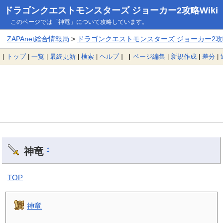
ドラゴンクエストモンスターズ ジョーカー2攻略Wiki
このページでは「神竜」について攻略しています。
ZAPAnet総合情報局
>
ドラゴンクエストモンスターズ ジョーカー2攻略
[
トップ
|
一覧
|
最終更新
|
検索
|
ヘルプ
] [
ページ編集
|
新規作成
|
差分
|
神竜
†
TOP
神竜