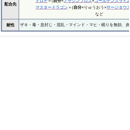
トロデ
＝(
自分
×
アサシンブロス
×
ゴールデンスライ
配合先
マスタードラゴン
＝(
自分
×りゅうおう×
サージタウ
など
ザキ・毒・息封じ・混乱・マインド・マヒ・眠りを無効、炎
耐性