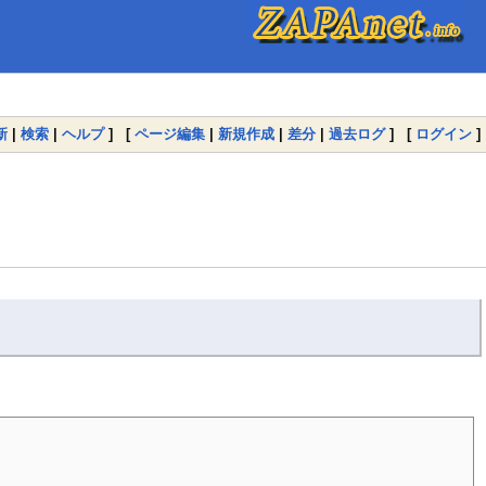
新
|
検索
|
ヘルプ
] [
ページ編集
|
新規作成
|
差分
|
過去ログ
] [
ログイン
]