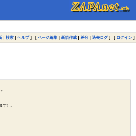
新
|
検索
|
ヘルプ
] [
ページ編集
|
新規作成
|
差分
|
過去ログ
] [
ログイン
]
い。
ます）。