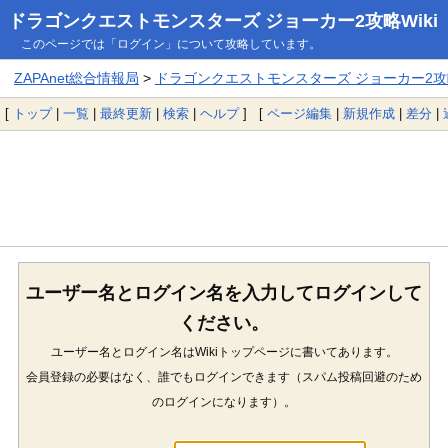
ドラゴンクエストモンスターズ ジョーカー2攻略Wiki
このページでは「ログイン」について攻略しています。
ZAPAnet総合情報局
>
ドラゴンクエストモンスターズ ジョーカー2攻略
[
トップ
|
一覧
|
最終更新
|
検索
|
ヘルプ
] [
ページ編集
|
新規作成
|
差分
|
ユーザー名とログイン名を入力してログインして
ください。
ユーザー名とログイン名はWikiトップページに書いてあります。
会員登録の必要はなく、誰でもログインできます（スパム投稿回避のため
のログインになります）。