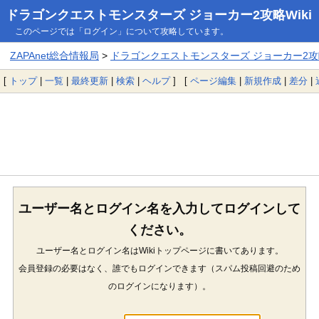
ドラゴンクエストモンスターズ ジョーカー2攻略Wiki
このページでは「ログイン」について攻略しています。
ZAPAnet総合情報局
>
ドラゴンクエストモンスターズ ジョーカー2攻略
[
トップ
|
一覧
|
最終更新
|
検索
|
ヘルプ
] [
ページ編集
|
新規作成
|
差分
|
ユーザー名とログイン名を入力してログインして
ください。
ユーザー名とログイン名はWikiトップページに書いてあります。
会員登録の必要はなく、誰でもログインできます（スパム投稿回避のため
のログインになります）。