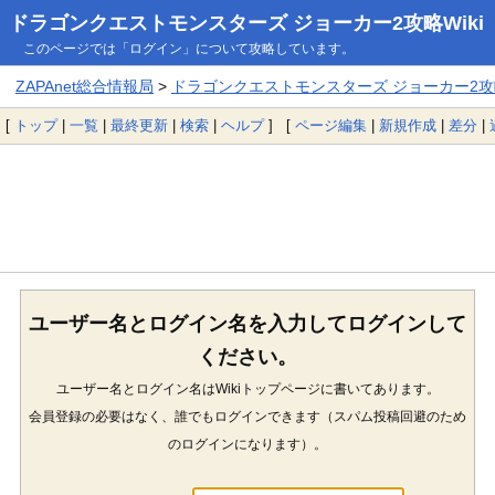
ドラゴンクエストモンスターズ ジョーカー2攻略Wiki
このページでは「ログイン」について攻略しています。
ZAPAnet総合情報局
>
ドラゴンクエストモンスターズ ジョーカー2攻略
[
トップ
|
一覧
|
最終更新
|
検索
|
ヘルプ
] [
ページ編集
|
新規作成
|
差分
|
ユーザー名とログイン名を入力してログインして
ください。
ユーザー名とログイン名はWikiトップページに書いてあります。
会員登録の必要はなく、誰でもログインできます（スパム投稿回避のため
のログインになります）。