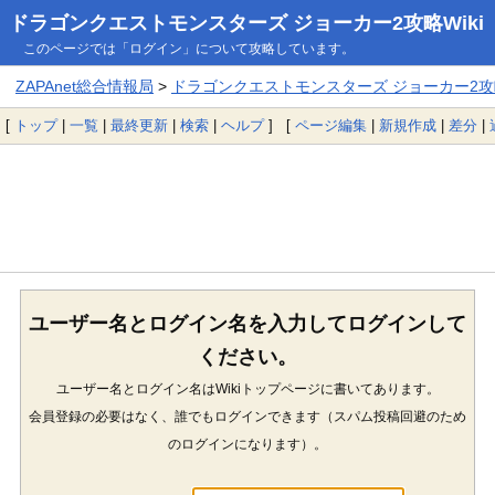
ドラゴンクエストモンスターズ ジョーカー2攻略Wiki
このページでは「ログイン」について攻略しています。
ZAPAnet総合情報局
>
ドラゴンクエストモンスターズ ジョーカー2攻略
[
トップ
|
一覧
|
最終更新
|
検索
|
ヘルプ
] [
ページ編集
|
新規作成
|
差分
|
ユーザー名とログイン名を入力してログインして
ください。
ユーザー名とログイン名はWikiトップページに書いてあります。
会員登録の必要はなく、誰でもログインできます（スパム投稿回避のため
のログインになります）。