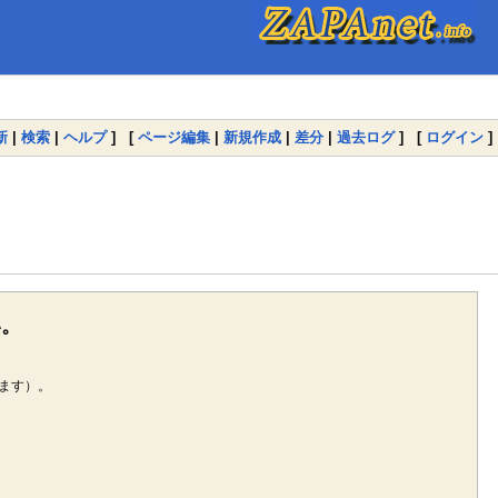
新
|
検索
|
ヘルプ
] [
ページ編集
|
新規作成
|
差分
|
過去ログ
] [
ログイン
]
い。
ます）。