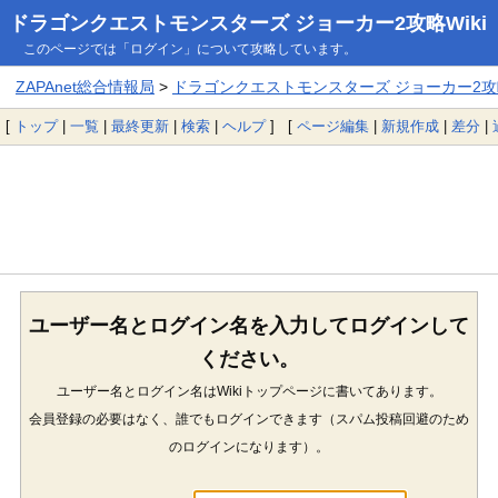
ドラゴンクエストモンスターズ ジョーカー2攻略Wiki
このページでは「ログイン」について攻略しています。
ZAPAnet総合情報局
>
ドラゴンクエストモンスターズ ジョーカー2攻略
[
トップ
|
一覧
|
最終更新
|
検索
|
ヘルプ
] [
ページ編集
|
新規作成
|
差分
|
ユーザー名とログイン名を入力してログインして
ください。
ユーザー名とログイン名はWikiトップページに書いてあります。
会員登録の必要はなく、誰でもログインできます（スパム投稿回避のため
のログインになります）。