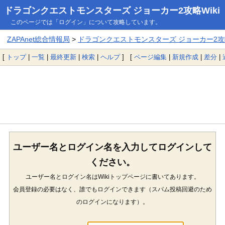
ドラゴンクエストモンスターズ ジョーカー2攻略Wiki
このページでは「ログイン」について攻略しています。
ZAPAnet総合情報局
>
ドラゴンクエストモンスターズ ジョーカー2攻略
[
トップ
|
一覧
|
最終更新
|
検索
|
ヘルプ
] [
ページ編集
|
新規作成
|
差分
|
ユーザー名とログイン名を入力してログインして
ください。
ユーザー名とログイン名はWikiトップページに書いてあります。
会員登録の必要はなく、誰でもログインできます（スパム投稿回避のため
のログインになります）。