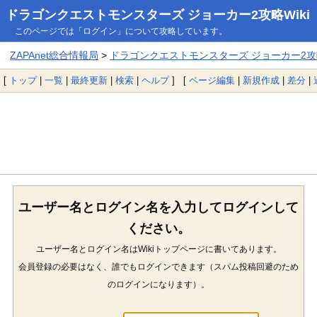
ドラゴンクエストモンスターズ ジョーカー2攻略Wiki
このページでは「ログイン」について攻略しています。
ZAPAnet総合情報局
>
ドラゴンクエストモンスターズ ジョーカー2攻略
[
トップ
|
一覧
|
最終更新
|
検索
|
ヘルプ
] [
ページ編集
|
新規作成
|
差分
|
ユーザー名とログイン名を入力してログインして
ください。
ユーザー名とログイン名はWikiトップページに書いてあります。
会員登録の必要はなく、誰でもログインできます（スパム投稿回避のため
のログインになります）。