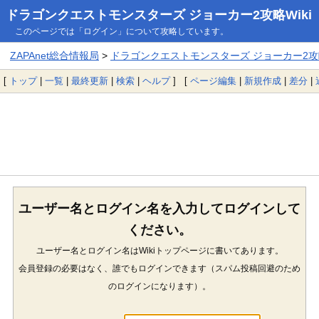
ドラゴンクエストモンスターズ ジョーカー2攻略Wiki
このページでは「ログイン」について攻略しています。
ZAPAnet総合情報局
>
ドラゴンクエストモンスターズ ジョーカー2攻略
[
トップ
|
一覧
|
最終更新
|
検索
|
ヘルプ
] [
ページ編集
|
新規作成
|
差分
|
ユーザー名とログイン名を入力してログインして
ください。
ユーザー名とログイン名はWikiトップページに書いてあります。
会員登録の必要はなく、誰でもログインできます（スパム投稿回避のため
のログインになります）。